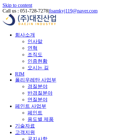
Skip to content
Call us : 051-728-7278
|
foamkyj119@naver.com
회사소개
인사말
연혁
조직도
인증현황
오시는 길
RIM
폴리우레탄 사업부
경질분야
반경질분야
연질분야
페인트 사업부
페인트
용도별 제품
기술자료
고객지원
공지사항