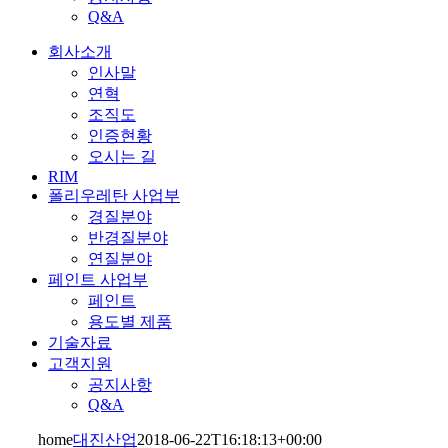
Q&A
회사소개
인사말
연혁
조직도
인증현황
오시는 길
RIM
폴리우레탄 사업부
경질분야
반경질분야
연질분야
페인트 사업부
페인트
용도별 제품
기술자료
고객지원
공지사항
Q&A
home
대진산업
2018-06-22T16:18:13+00:00