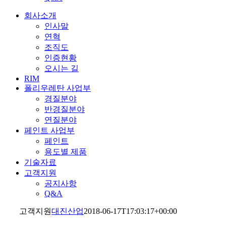
회사소개
인사말
연혁
조직도
인증현황
오시는 길
RIM
폴리우레탄 사업부
경질분야
반경질분야
연질분야
페인트 사업부
페인트
용도별 제품
기술자료
고객지원
공지사항
Q&A
고객지원
대진산업
2018-06-17T17:03:17+00:00