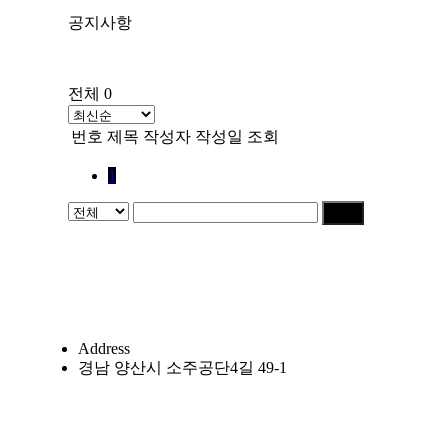
공지사항
전체 0
번호
제목
작성자
작성일
조회
1
검색
Address
경남 양산시 소주공단4길 49-1