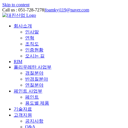
Skip to content
Call us : 051-728-7278
|
foamkyj119@naver.com
회사소개
인사말
연혁
조직도
인증현황
오시는 길
RIM
폴리우레탄 사업부
경질분야
반경질분야
연질분야
페인트 사업부
페인트
용도별 제품
기술자료
고객지원
공지사항
Q&A